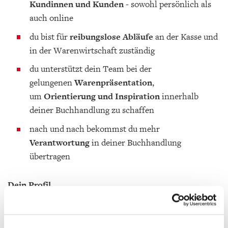
Kundinnen und Kunden
- sowohl persönlich als
auch online
du bist für
reibungslose Abläufe
an der Kasse und
in der Warenwirtschaft zuständig
du unterstützt dein Team bei der
gelungenen
Warenpräsentation
,
um
Orientierung und Inspiration
innerhalb
deiner Buchhandlung zu schaffen
nach und nach bekommst du mehr
Verantwortung
in deiner Buchhandlung
übertragen
Dein Profil
du liebst
das Lesen
und begeisterst mit deinen
Empfehlungen