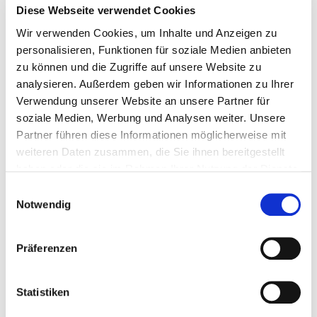
du bist
kommunikationsfreudig und
gehst
offen
Diese Webseite verwendet Cookies
auf Menschen zu
Wir verwenden Cookies, um Inhalte und Anzeigen zu
personalisieren, Funktionen für soziale Medien anbieten
du interessierst dich auch für Sortimente rund
zu können und die Zugriffe auf unsere Website zu
ums Buch und
blickst über den Tellerrand
hinaus
analysieren. Außerdem geben wir Informationen zu Ihrer
neue Medien und digitale Produkte
gehören für
Verwendung unserer Website an unsere Partner für
dich zum Alltag
soziale Medien, Werbung und Analysen weiter. Unsere
Partner führen diese Informationen möglicherweise mit
du
arbeitest gerne im Team
und
bist zuverlässig
weiteren Daten zusammen, die Sie ihnen bereitgestellt
haben oder die sie im Rahmen Ihrer Nutzung der Dienste
du hast Interesse an
betriebswirtschaftlichen
gesammelt haben. Weitere Informationen finden Sie in
Zusammenhängen
Einwilligungsauswahl
unserer
Datenschutzerklärung
sowie unserem
Notwendig
die Schule hat hast du mit einem
guten
mittleren
Impressum
.
Bildungsabschluss, Fachhochschulreife oder
Präferenzen
Abitur abgeschlossen
Was wir dir bieten
Statistiken