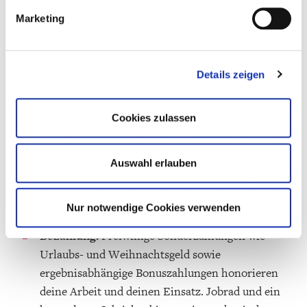
Work-Life-Balance:
6 Wochen Urlaub im Jahr
und flexible Arbeitszeiten bieten Raum für Familie
Marketing
und Freizeit.
Arbeit:
Du arbeitest in deinem Team vor Ort und
Details zeigen
tauschst dich bei Bedarf mit anderen Standorten
aus. Individuelle Weiterbildungsangebote und
flexible Einsatzmöglichkeiten in Süddeutschland
Cookies zulassen
ermöglichen dir nach deiner Ausbildung einen
"Tapetenwechsel". Du besuchst die Schule des
Auswahl erlauben
Deutschen Buchhandels auf dem Mediacampus
Frankfurt - OSIANDER übernimmt dafür die
Nur notwendige Cookies verwenden
Kosten.
Bezahlung:
Freiwillige Sonderzahlungen wie
Urlaubs- und Weihnachtsgeld sowie
ergebnisabhängige Bonuszahlungen honorieren
deine Arbeit und deinen Einsatz. Jobrad und ein