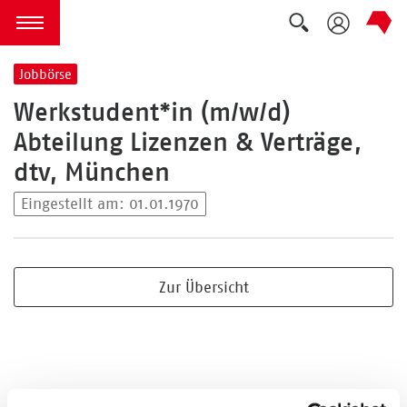
Suche auskla
zum Inhalt springen
Menü öffnen
Jobbörse
Werkstudent*in (m/w/d)
Abteilung Lizenzen & Verträge,
dtv, München
Eingestellt am: 01.01.1970
Zur Übersicht