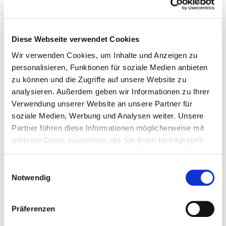
Diese Webseite verwendet Cookies
Wir verwenden Cookies, um Inhalte und Anzeigen zu
personalisieren, Funktionen für soziale Medien anbieten
zu können und die Zugriffe auf unsere Website zu
analysieren. Außerdem geben wir Informationen zu Ihrer
Verwendung unserer Website an unsere Partner für
soziale Medien, Werbung und Analysen weiter. Unsere
Partner führen diese Informationen möglicherweise mit
weiteren Daten zusammen, die Sie ihnen bereitgestellt
haben oder die sie im Rahmen Ihrer Nutzung der Dienste
gesammelt haben. Weitere Informationen finden Sie in
Einwilligungsauswahl
unserer
Datenschutzerklärung
sowie unserem
Notwendig
Impressum
.
Präferenzen