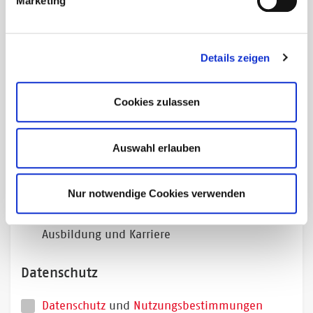
Marketing
Lesen! – Aktuelles aus der Buchbranche von
unserem Berliner Büro
Deutscher Buchpreis
Details zeigen
Deutscher Sachbuchpreis
Cookies zulassen
Nachwuchsnewsletter
Newsletter der IG Digital
Auswahl erlauben
NRW: Aktuelle Themen und Veranstaltungen
der Regionalgeschäftsstelle NRW
Nur notwendige Cookies verwenden
NRW: Nachwuchs-Newsletter - Rund um
Ausbildung und Karriere
Datenschutz
Datenschutz
und
Nutzungsbestimmungen