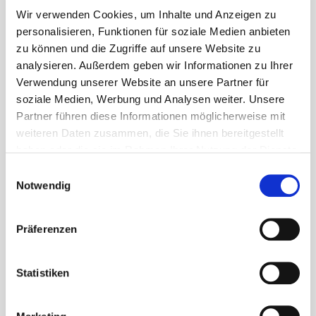
Sonderzeichen
enthalten muss.
Wir verwenden Cookies, um Inhalte und Anzeigen zu
personalisieren, Funktionen für soziale Medien anbieten
zu können und die Zugriffe auf unsere Website zu
Passwort
analysieren. Außerdem geben wir Informationen zu Ihrer
Verwendung unserer Website an unsere Partner für
soziale Medien, Werbung und Analysen weiter. Unsere
Partner führen diese Informationen möglicherweise mit
Passwort wiederholen
weiteren Daten zusammen, die Sie ihnen bereitgestellt
haben oder die sie im Rahmen Ihrer Nutzung der Dienste
gesammelt haben. Weitere Informationen finden Sie in
Einwilligungsauswahl
unserer
Datenschutzerklärung
sowie unserem
Notwendig
Impressum
.
Newsletter
Präferenzen
Börsenvereins-Newsletter
Branchen Monitor BUCH Newsletter
Statistiken
Buchmarketingnewsletter