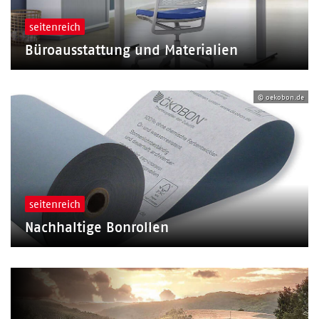
seitenreich
Büroausstattung und Materialien
© oekobon.de
seitenreich
Nachhaltige Bonrollen