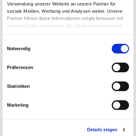
Verwendung unserer Website an unsere Partner für
soziale Medien, Werbung und Analysen weiter. Unsere
Partner führen diese Informationen möglicherweise mit
weiteren Daten zusammen, die Sie ihnen bereitgestellt
haben oder die sie im Rahmen Ihrer Nutzung der Dienste
seitenreich
gesammelt haben. Weitere Informationen finden Sie in
Einwilligungsauswahl
Spielwarenmesse
unserer
Datenschutzerklärung
sowie unserem
Notwendig
Impressum
.
Präferenzen
© Spielwarenmesse eG, Alex Schelbert
Statistiken
Marketing
seitenreich
Strom und Gas
Details zeigen