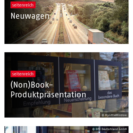
seitenreich
Neuwagen
seitenreich
(Non)Book-
Produktpräsentation
© MyLittleWindow
© DPD Deutschland GmbH