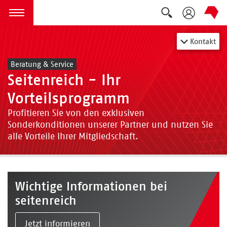
Suche auskla
zum Inhalt springen
Menü öffnen
Kontakt
Beratung & Service
Seitenreich - Ihr
Vorteilsprogramm
Profitieren Sie von den exklusiven
Sonderkonditionen unserer Partner und nutzen Sie
alle Vorteile Ihrer Mitgliedschaft.
Wichtige Informationen bei
seitenreich
Jetzt informieren