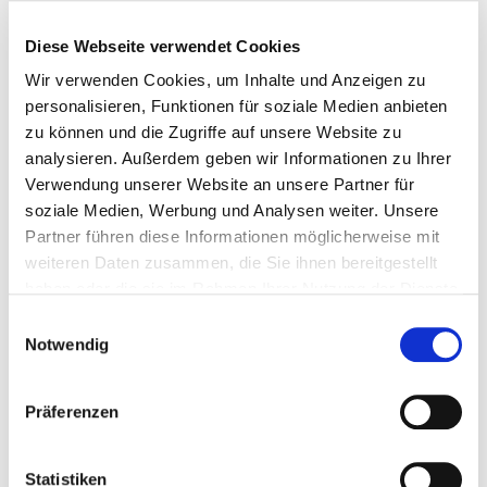
(optional)
Diese Webseite verwendet Cookies
Wir verwenden Cookies, um Inhalte und Anzeigen zu
personalisieren, Funktionen für soziale Medien anbieten
zu können und die Zugriffe auf unsere Website zu
analysieren. Außerdem geben wir Informationen zu Ihrer
Verwendung unserer Website an unsere Partner für
soziale Medien, Werbung und Analysen weiter. Unsere
Partner führen diese Informationen möglicherweise mit
weiteren Daten zusammen, die Sie ihnen bereitgestellt
haben oder die sie im Rahmen Ihrer Nutzung der Dienste
gesammelt haben. Weitere Informationen finden Sie in
Einwilligungsauswahl
Wir verarbeiten Ihre Angaben ausschließlich zur
unserer
Datenschutzerklärung
sowie unserem
Notwendig
Bearbeitung Ihrer Widerrufserklärung und zur
Impressum
.
Übermittlung der gesetzlich vorgeschriebenen
Präferenzen
Eingangsbestätigung (Art. 6 Abs. 1 lit. b und c
DSGVO i. V. m. § 356a BGB). Details zu
Statistiken
Speicherdauer, Empfängern und Ihren Rechten