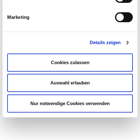
finden Sie in unseren
Datenschutzbestimmungen
.
Marketing
Sie erhalten unmittelbar nach dem Betätigen der
Schaltfläche "Widerruf bestätigen" (auf der nächsten
Seite) eine automatisiert erzeugte Nachricht, die
Details zeigen
Ihnen bestätigt, dass Ihr Widerruf bei uns
eingegangen ist. Bitte prüfen Sie ggf. den Spam-
Cookies zulassen
Ordner Ihres Postfachs.
Auswahl erlauben
Weiter
Nur notwendige Cookies verwenden