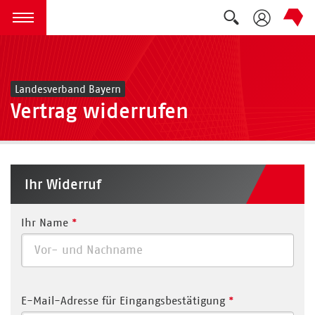
Suche auskla
zum Inhalt springen
Menü öffnen
Landesverband Bayern
Vertrag widerrufen
Ihr Widerruf
Ihr Name
*
E-Mail-Adresse für Eingangsbestätigung
*