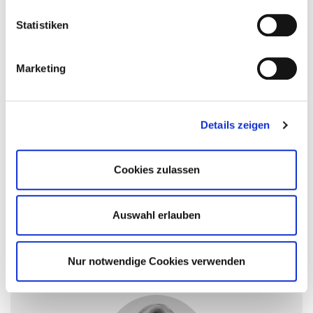
Jobalerts, Firmenprofilen und Tipps &
Tricks rund um die Berufswelt ist der
Statistiken
nächste Karriereschritt greifbarer.
Marketing
Sie sind Mitglied und möchten
eine Anzeige schalten?
Details zeigen
Mitgliedsunternehmen bzw.
Stellensuchende können ihre Angebote
an den jeweiligen Ansprechpartner in
Cookies zulassen
ihrer Region schicken. Die Anzeigen
bleiben sechs Wochen online. Bitte
Auswahl erlauben
haben Sie außerdem dafür Verständnis,
dass wir keine Chiffre-Anzeigen schalten.
Nur notwendige Cookies verwenden