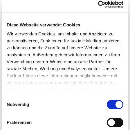
Berlin-Zehlendorf
Eingestellt am: 03.08.2026
Mitarbeiter/in Vertriebsinnendienst (m/w/d), Richard
Diese Webseite verwendet Cookies
Boorberg Verlag, München
Wir verwenden Cookies, um Inhalte und Anzeigen zu
Eingestellt am: 03.08.2026
personalisieren, Funktionen für soziale Medien anbieten
Mitarbeiter*in Auslieferung, Carus, Leinfelden-
zu können und die Zugriffe auf unsere Website zu
Echterdingen
analysieren. Außerdem geben wir Informationen zu Ihrer
Verwendung unserer Website an unsere Partner für
Eingestellt am: 03.08.2026
soziale Medien, Werbung und Analysen weiter. Unsere
Partner führen diese Informationen möglicherweise mit
1
2
3
4
5
nächste
weiteren Daten zusammen, die Sie ihnen bereitgestellt
haben oder die sie im Rahmen Ihrer Nutzung der Dienste
gesammelt haben. Weitere Informationen finden Sie in
Einwilligungsauswahl
Kein passender Job dabei?
unserer
Datenschutzerklärung
sowie unserem
Notwendig
Impressum
.
Noch mehr Jobs gibt es auf
medien.jobs
– der größten Karriereseite für
Präferenzen
Medienberufe Deutschlands. Mit