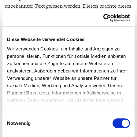
unbekannter Text gelesen werden. Diesen brachte dieses
Jahr als Überraschungsgast die Autorin
Annette Roeder
mit. Die 16 Teilnehmer*innen lasen aus ihrem Buch
„Frag Philomena Freud - Die Perlenspinne“
(Knesebeck), ein spannender, authentischer
Diese Webseite verwendet Cookies
Jugendroman über einen Kriminalfall der im Jahre 1922
Wir verwenden Cookies, um Inhalte und Anzeigen zu
in Wien stattgefunden hat.
personalisieren, Funktionen für soziale Medien anbieten
zu können und die Zugriffe auf unsere Website zu
In der Jury saßen
Kristin
, Teilnehmerin des
analysieren. Außerdem geben wir Informationen zu Ihrer
Landesentscheids 2025, die Schauspielerin
Ella Schulz
,
Verwendung unserer Website an unsere Partner für
soziale Medien, Werbung und Analysen weiter. Unsere
Katrin Schweinbeck
(Buchhandlung Hugendubel),
Alice
Partner führen diese Informationen möglicherweise mit
Groffner
(Stadtbücherei Landshut),
Titus Müller
weiteren Daten zusammen, die Sie ihnen bereitgestellt
(Autor),
Konrad Kustner
(Bayerisches
haben oder die sie im Rahmen Ihrer Nutzung der Dienste
Staatsministerium für Unterricht und Kultus) sowie
gesammelt haben. Weitere Informationen finden Sie in
Einwilligungsauswahl
Inga Nobel
(Bayerischer Rundfunk). Die Jury bewertete
unserer
Datenschutzerklärung
sowie unserem
Notwendig
Textverständnis, Lesetechnik und Textgestaltung. Dabei
Impressum
.
kam es vor allem auf Lesefreude, sinnbetontes Erfassen