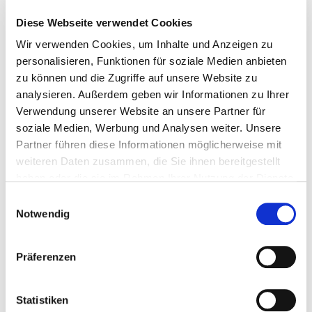
Werkstudent*in (m/w/d) Abteilung Lizenzen & Verträge,
dtv, München
Diese Webseite verwendet Cookies
Eingestellt am: 01.01.1970
Wir verwenden Cookies, um Inhalte und Anzeigen zu
personalisieren, Funktionen für soziale Medien anbieten
vorherige
zu können und die Zugriffe auf unsere Website zu
analysieren. Außerdem geben wir Informationen zu Ihrer
Verwendung unserer Website an unsere Partner für
1
2
3
4
5
soziale Medien, Werbung und Analysen weiter. Unsere
Partner führen diese Informationen möglicherweise mit
weiteren Daten zusammen, die Sie ihnen bereitgestellt
Kein passender Job dabei?
haben oder die sie im Rahmen Ihrer Nutzung der Dienste
gesammelt haben. Weitere Informationen finden Sie in
Noch mehr Jobs gibt es auf
medien.jobs
Einwilligungsauswahl
unserer
Datenschutzerklärung
sowie unserem
– der größten Karriereseite für
Notwendig
Medienberufe Deutschlands. Mit
Impressum
.
Jobalerts, Firmenprofilen und Tipps &
Präferenzen
Tricks rund um die Berufswelt ist der
nächste Karriereschritt greifbarer.
Statistiken