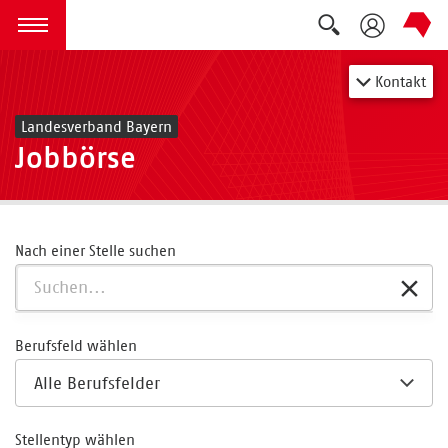
Suche auskla
zum Inhalt springen
Menü öffnen
Kontakt
Landesverband Bayern
Jobbörse
Nach einer Stelle suchen
Berufsfeld wählen
Stellentyp wählen