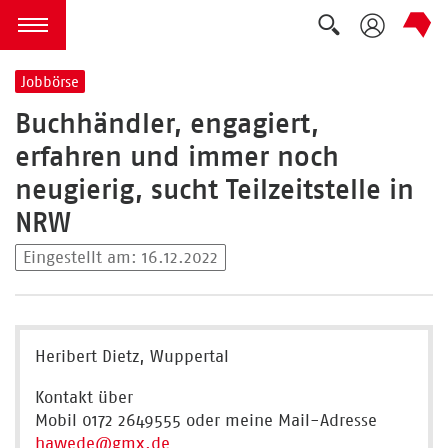
Suche auskla
zum Inhalt springen
Menü öffnen
Jobbörse
Buchhändler, engagiert,
erfahren und immer noch
neugierig, sucht Teilzeitstelle in
NRW
Eingestellt am: 16.12.2022
Heribert Dietz, Wuppertal
Kontakt über
Mobil 0172 2649555 oder meine Mail-Adresse
hawede
@gmx.de