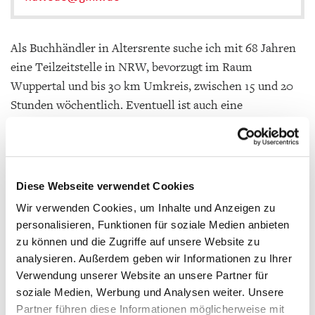
Als Buchhändler in Altersrente suche ich mit 68 Jahren
eine Teilzeitstelle in NRW, bevorzugt im Raum
Wuppertal und bis 30 km Umkreis, zwischen 15 und 20
Stunden wöchentlich. Eventuell ist auch eine
geringfügige Beschäftigung möglich.
Seit 1976 zunächst im Verlag, war ich ab 1980 im
Sortimentsbuchhandel tätig, ab 1990 selbständig und
Diese Webseite verwendet Cookies
zuletzt ab 2006 als alleinvertretungsberechtigter
Wir verwenden Cookies, um Inhalte und Anzeigen zu
Geschäftsführer einer Buchhandlung in Köln.
personalisieren, Funktionen für soziale Medien anbieten
zu können und die Zugriffe auf unsere Website zu
Ich bin vertraut mit allen buchhändlerischen und
analysieren. Außerdem geben wir Informationen zu Ihrer
darüber hinaus mit allen zur Leitung einer
Verwendung unserer Website an unsere Partner für
inhabergeführten Buchhandlung erforderlichen
soziale Medien, Werbung und Analysen weiter. Unsere
Tätigkeiten und Kenntnissen.
Partner führen diese Informationen möglicherweise mit