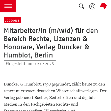
Suche auskla
zum Inhalt springen
Menü öffnen
Jobbörse
Mitarbeiter/in (m/w/d) für den
Bereich Rechte, Lizenzen &
Honorare, Verlag Duncker &
Humblot, Berlin
Eingestellt am: 07.07.2026
Duncker & Humblot, 1798 gegründet, zählt heute zu den
renommiertesten deutschen Wissenschaftsverlagen. Der
Verlag publiziert Bücher, Zeitschriften und digitale
Medien in den Fachgebieten Rechts- und
Staatswissenschaften, Wirtschafts- und