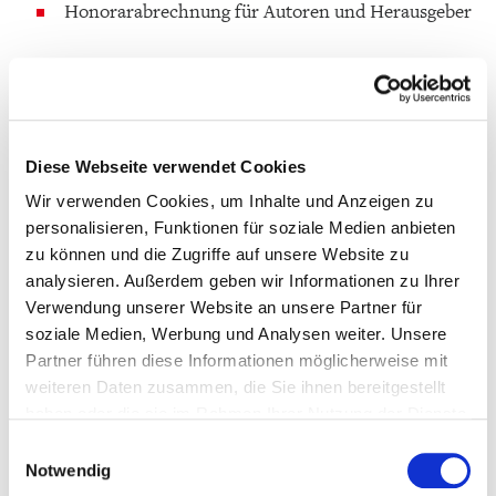
Honorarabrechnung für Autoren und Herausgeber
Sie bringen mit:
Erfahrung im Verlagswesen, insbesondere im
Bereich Rechte & Lizenzen bzw. Honorare
Diese Webseite verwendet Cookies
Verhandlungssicheres Englisch, gerne weitere
Wir verwenden Cookies, um Inhalte und Anzeigen zu
Fremdsprachenkenntnisse
personalisieren, Funktionen für soziale Medien anbieten
Beherrschung der gängigen MsOffice-Programme
zu können und die Zugriffe auf unsere Website zu
sowie idealerweise Erfahrung mit der
analysieren. Außerdem geben wir Informationen zu Ihrer
Verwendung unserer Website an unsere Partner für
Verlagssoftware Klopotek
soziale Medien, Werbung und Analysen weiter. Unsere
Eine akribische und strukturierte Arbeitsweise
Partner führen diese Informationen möglicherweise mit
sowie Freude an (interkultureller)
weiteren Daten zusammen, die Sie ihnen bereitgestellt
Kommunikation
haben oder die sie im Rahmen Ihrer Nutzung der Dienste
gesammelt haben. Weitere Informationen finden Sie in
Einwilligungsauswahl
unserer
Datenschutzerklärung
sowie unserem
Notwendig
Wir bieten Ihnen eine angenehme Arbeitsumgebung in
Impressum
.