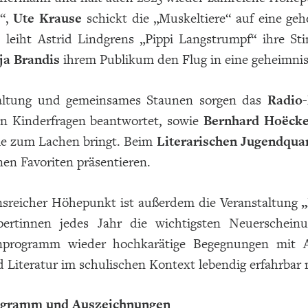
e“,
Ute Krause
schickt die „Muskeltiere“ auf eine ge
e
leiht Astrid Lindgrens „Pippi Langstrumpf“ ihre St
ja Brandis
ihrem Publikum den Flug in eine geheimnis
altung und gemeinsames Staunen sorgen das
Radio-
en Kinderfragen beantwortet, sowie
Bernhard Hoëcke
ie zum Lachen bringt. Beim
Literarischen Jugendqua
enen Favoriten präsentieren.
onsreicher Höhepunkt ist außerdem die Veranstaltung
„
ertinnen jedes Jahr die wichtigsten Neuerscheinu
enprogramm wieder hochkarätige Begegnungen mit 
d Literatur im schulischen Kontext lebendig erfahrbar
gramm und Auszeichnungen