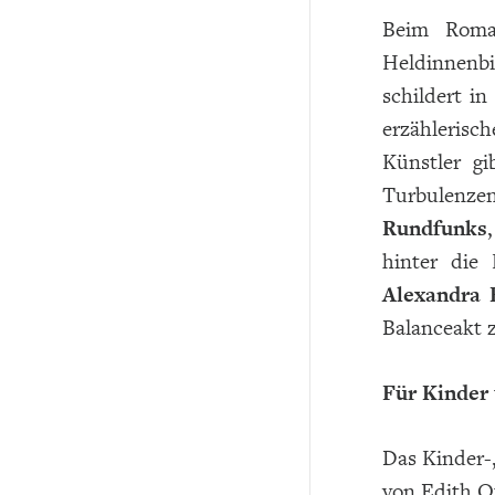
Beim Roman
Heldinnenbi
schildert in
erzählerisch
Künstler g
Turbulenze
Rundfunks
hinter die
Alexandra 
Balanceakt 
Für Kinder
Das Kinder-
von Edith O