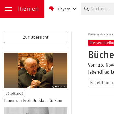
Themen
Suche starte
Bayern
zum Inhalt springen
Menü öffnen
Bayern
Presse
Zur Übersicht
Pressemitteil
Büche
Vom 20. Nove
lebendiges Le
Erstellt am 
© Yves Krier
06.08.2026
Trauer um Prof. Dr. Klaus G. Saur