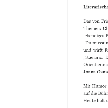
Literarisc
Das von Fri
Themen:
Ch
lebendiges 
„Du musst m
und wirft F
„Szenario. 
Orientierun
Joana Osm
Mit Humor u
auf die Büh
Heute holt 