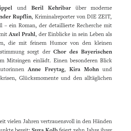
ippel
und
Beril Kehribar
über moderne
nder Rupflin
, Kriminalreporter von DIE ZEIT,
ll – ein Roman, der detaillierte Recherche mit
 mit
Axel Prahl
, der Einblicke in sein Leben als
rn, die mit feinem Humor von den kleinen
sstimmung sorgt der
Chor des Bayerischen
 Mitsingen einlädt. Einen besonderen Blick
Autorinnen
Anne Freytag
,
Kira Mohn
und
bkrisen, Glücksmomente und den alltäglichen
it vielen Jahren vertrauensvoll in den Händen
unkte bereit:
Suza Kolb
feiert zehn Jahre ihrer