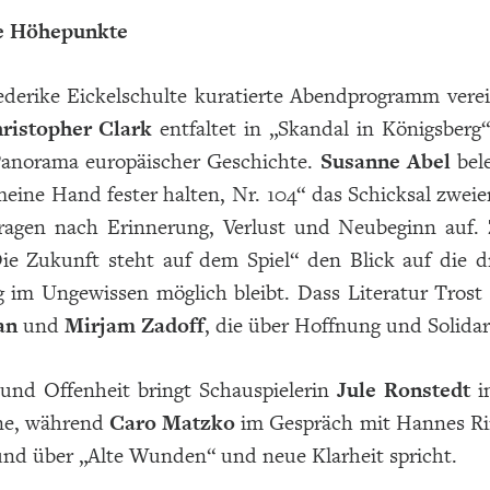
he Höhepunkte
ederike Eickelschulte kuratierte Abendprogramm ver
ristopher Clark
entfaltet in „Skandal in Königsberg“
Panorama europäischer Geschichte.
Susanne Abel
bel
eine Hand fester halten, Nr. 104“ das Schicksal zwei
ragen nach Erinnerung, Verlust und Neubeginn auf.
Die Zukunft steht auf dem Spiel“ den Blick auf die d
g im Ungewissen möglich bleibt. Dass Literatur Trost
an
und
Mirjam Zadoff
, die über Hoffnung und Solidari
nd Offenheit bringt Schauspielerin
Jule Ronstedt
i
ne, während
Caro Matzko
im Gespräch mit Hannes Ring
und über „Alte Wunden“ und neue Klarheit spricht.