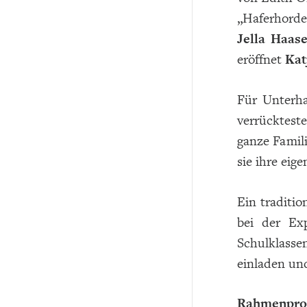
„Haferhord
Jella Haas
eröffnet
Kat
Für Unterh
verrücktest
ganze Famil
sie ihre eig
Ein traditi
bei der Exp
Schulklass
einladen un
Rahmenpro