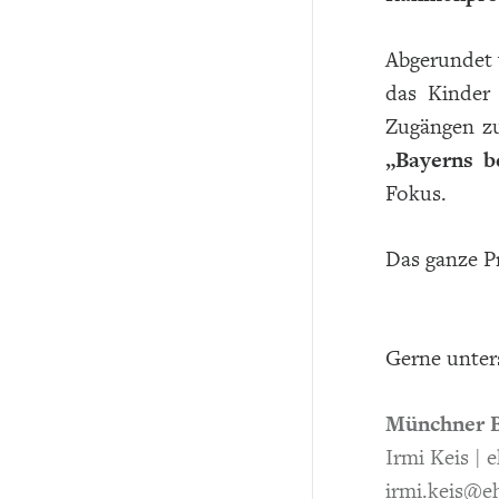
Abgerundet
das Kinder
Zugängen zu
„Bayerns b
Fokus.
Das ganze P
Gerne unter
Münchner B
Irmi Keis |
irmi.keis
@eh