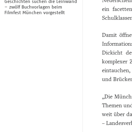
Neuerschein
Geschichten suchen die Leinwand
– zwölf Buchvorlagen beim
ein facette
Filmfest München vorgestellt
Schulklasse
Damit öffne
Information
Dickicht d
komplexer Z
eintauchen,
und Brücken
„Die Münchn
Themen und 
weit über d
– Landesver