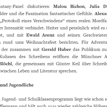
tasy-Panel diskutieren
Malou Bichon
,
Julia D
lder und die Faszination fantastischer Gefühle.
Alexa
 „Protokoll eines Verschwindens“ einen realen Mordfa
er Intensität verbindet. Heiter und persönlich wird es
ibt, und mit
Ewald Arenz
und seinen Geschwiste
n rund ums Weihnachtsfest berichten. Für Advent
, der zusammen mit
Gerald Huber
das Publikum zum
 Kulissen des Schreibens eröffnen die Münchner 
Blöchl
, die gemeinsam mit Günter Keil über Schrei
zwischen Leben und Literatur sprechen.
 und Jugendliche
, Jugend- und Schulklassenprogramm liegt wie schon se
ffermann und hält auch 2025 wieder zahlreiche Höhep