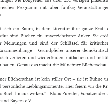
ungen wie Longseller aus über 200 Verlagen präsenti
nreiches Programm mit über fünfzig Veranstaltung
n.
t sich ein Raum, in dem Literatur ihre ganze Kraft e
sflut sind Bücher ein unverzichtbarer Anker. Sie er
er Meinungen und sind der Schlüssel für kritisc
usammenhänge – Grundpfeiler unserer demokratisch
 sich verlieren und wiederfinden, mitlachen und mitf
 bauen. Genau das macht die Münchner Bücherschau 
er Bücherschau ist kein stiller Ort – sie ist Bühne 
persönliche Lieblingsmomente. Hier feiern wir die Kr
as Buch hinaus wirken.“– Klaus Füreder, Vorsitzender
band Bayern e.V.