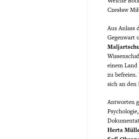
Welche Botsc
Czesław Mił
Aus Anlass d
Gegenwart u
Maljartsch
Wissenschaft
einem Land 
zu befreien
sich an den
Antworten g
Psychologie,
Dokumentati
Herta Müll