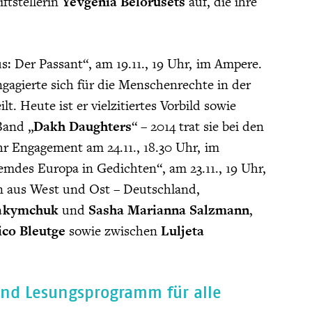
iftstellerin
Yevgenia Belorusets
auf, die ihre
 Der Passant“, am 19.11., 19 Uhr, im Ampere.
gagierte sich für die Menschenrechte in der
. Heute ist er vielzitiertes Vorbild sowie
Band „
Dakh Daughters
“ – 2014 trat sie bei den
hr Engagement am 24.11., 18.30 Uhr, im
emdes Europa in Gedichten“, am 23.11., 19 Uhr,
n aus West und Ost – Deutschland,
akymchuk
und
Sasha Marianna Salzmann
,
ico Bleutge
sowie zwischen
Luljeta
und Lesungsprogramm für alle