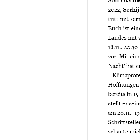
Sofi Oksan
2022,
Serhi
tritt mit s
Buch ist ein
Landes mit 
18.11., 20.3
vor. Mit e
Nacht“ ist 
– Klimaprote
Hoffnungen 
bereits in 1
stellt er se
am 20.11., 1
Schriftstel
schaute mic