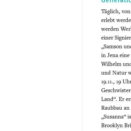
Täglich, von
erlebt werde
werden Werk
einer Signi
„Samson und
in Jena eine
Wilhelm und 
und Natur wi
19.11., 19 U
Geschwister
Land“. Er e
Raubbau an 
„Susanna“ i
Brooklyn Bri