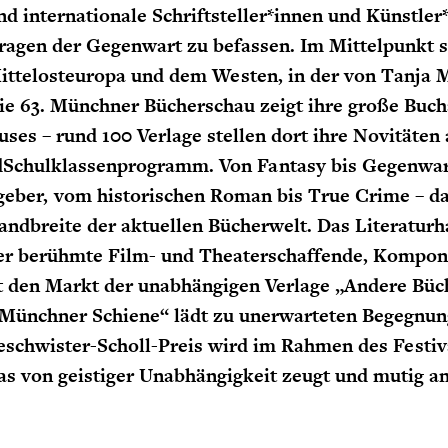
nd internationale Schriftsteller*innen und Künstler
ragen der Gegenwart zu befassen. Im Mittelpunkt 
ittelosteuropa und dem Westen, in der von Tanja 
e 63. Münchner Bücherschau zeigt ihre große Bucha
uses – rund 100 Verlage stellen dort ihre Novitäten
d
Schulklassenprogramm. Von Fantasy bis Gegenwart
geber, vom historischen Roman bis True Crime – d
andbreite der aktuellen Bücherwelt. Das Literatu
er berühmte Film- und Theaterschaffende, Komponi
t den Markt der unabhängigen Verlage „Andere Büch
„Münchner Schiene“ lädt zu unerwarteten Begegnun
schwister-Scholl-Preis wird im Rahmen des Festival
as von geistiger Unabhängigkeit zeugt und mutig an