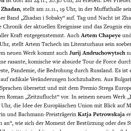
en
ist dort am 24.11., 20.30 Uhr, zu erleben. Der Frie
j Zhadan
, stellt am 21.11., 19 Uhr, in der Muffathalle
einer Band „Zhadan i Sobaky“ auf. Tag und Nacht ist Z
e Chronik der aktuellen Ereignisse und das Zeugnis ei
aller Kraft entgegenstemmt. Auch
Artem Chapeye
un
0 Uhr, stellt Artem Tschech im Literaturhaus sein soe
inem neuen Werk kommt auch
Jurij Andruchowytsch
na
eine rasante, komische wie absurde Tour de Force durc
ste, Pandemie, die Bedrohung durch Russland. Es ist ein
auf radikale Veränderungen hochzuhalten. Aus Bulgar
5 Sprachen übersetzt und mit dem Premio Strega Europe
inen Roman „Zeitzuflucht“ vor. In seinem neuen Werk „
9 Uhr, die Idee der Europäischen Union mit Blick auf 
lerin und Bachmann-Preisträgerin
Katja Petrowskaja
er
h an“, wie sich der Moment der Bestürzung oder des S