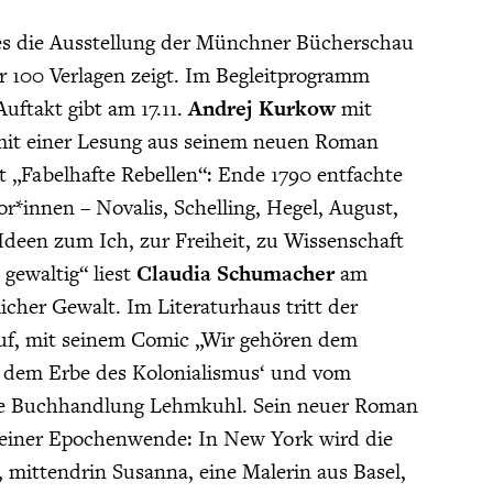
uses die Ausstellung der Münchner Bücherschau
er 100 Verlagen zeigt. Im Begleitprogramm
Auftakt gibt am 17.11.
Andrej Kurkow
mit
mit einer Lesung aus seinem neuen Roman
 „Fabelhafte Rebellen“: Ende 1790 entfachte
or*innen – Novalis, Schelling, Hegel, August,
Ideen zum Ich, zur Freiheit, zu Wissenschaft
gewaltig“ liest
Claudia Schumacher
am
licher Gewalt. Im Literaturhaus tritt der
auf, mit seinem Comic „Wir gehören dem
s, dem Erbe des Kolonialismus‘ und vom
die Buchhandlung Lehmkuhl. Sein neuer Roman
 einer Epochenwende: In New York wird die
, mittendrin Susanna, eine Malerin aus Basel,