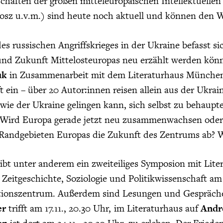
haften der großen mitteleuropäischen Intellektuellen
osz u.v.m.) sind heute noch aktuell und können den 
es russischen Angriffskrieges in der Ukraine befasst s
nd Zukunft Mittelosteuropas neu erzählt werden könn
uk
in Zusammenarbeit mit dem Literaturhaus München i
 ein – über 20 Autor:innen reisen allein aus der Ukrain
wie der Ukraine gelingen kann, sich selbst zu behaup
. Wird Europa gerade jetzt neu zusammenwachsen oder i
 Randgebieten Europas die Zukunft des Zentrums ab? 
ibt unter anderem ein zweiteiliges Symposion mit Lite
 Zeitgeschichte, Soziologie und Politikwissenschaft a
onszentrum. Außerdem sind Lesungen und Gespräche m
er
trifft am 17.11., 20.30 Uhr, im Literaturhaus auf
Andr