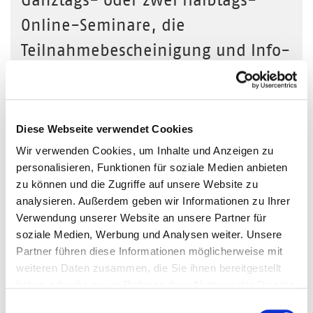
Online-Seminare, die
Teilnahmebescheinigung und Info-
Material/Seminarunterlagen.
Bitte wählen Sie Ihr Ticket (zzgl. gesetzl. MwSt.)
*
Mitglieder-Ticket 299,00€
Diese Webseite verwendet Cookies
Nichtmitglieder-Ticket 359,00€
Wir verwenden Cookies, um Inhalte und Anzeigen zu
Mitglieder-Azubi/Volo/Studi-Ticket
personalisieren, Funktionen für soziale Medien anbieten
209,30€
zu können und die Zugriffe auf unsere Website zu
Nichtmitglieder-Azubi/Volo/Studi-Ticket
analysieren. Außerdem geben wir Informationen zu Ihrer
251,30€
Verwendung unserer Website an unsere Partner für
soziale Medien, Werbung und Analysen weiter. Unsere
Mitglieder: Mitarbeiter*innen/ Geschäftsführung von
Partner führen diese Informationen möglicherweise mit
Unternehmen, die Mitglied beim Börsenverein sind /
weiteren Daten zusammen, die Sie ihnen bereitgestellt
sowie Mitglieder von Kooperationspartnern (MVFP,
VDMB und VFLL sowie die Jungen Verlags- und
haben oder die sie im Rahmen Ihrer Nutzung der Dienste
Medienmenschen - bitte im Notizfeld mit angeben)
gesammelt haben. Weitere Informationen finden Sie in
Einwilligungsauswahl