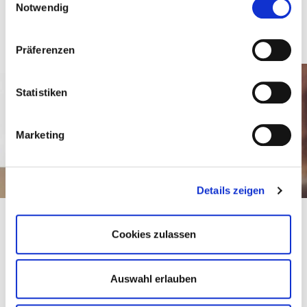
unserer
Datenschutzerklärung
sowie unserem
Notwendig
Impressum
.
Weiter zum Anmeldeformular
Präferenzen
Statistiken
Marketing
Details zeigen
Cookies zulassen
Was?
Online-Seminar
8 Std. / aufgeteilt auf zwei Tage
Auswahl erlauben
Wann?