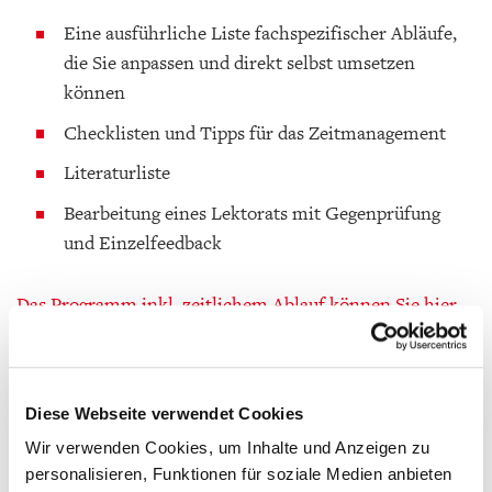
Eine ausführliche Liste fachspezifischer Abläufe,
die Sie anpassen und direkt selbst umsetzen
können
Checklisten und Tipps für das Zeitmanagement
Literaturliste
Bearbeitung eines Lektorats mit Gegenprüfung
und Einzelfeedback
Das Programm inkl. zeitlichem Ablauf können Sie hier
zur Information herunterladen.
Referentin:
Diese Webseite verwendet Cookies
Franziska von Stieglitz sammelt seit 10 Jahren
Erfahrungen in Lektorat und Redaktion. Persönliche
Wir verwenden Cookies, um Inhalte und Anzeigen zu
personalisieren, Funktionen für soziale Medien anbieten
Schwerpunkte: Lektorat, Storytelling/Narratologie,