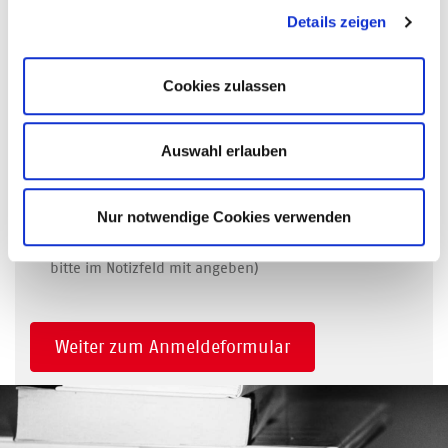
Mitglieder-Ticket 990,00€
Details zeigen
Nichtmitglieder-Ticket 1.190,00€
Mitglieder-Azubi/Volo/Studi-Ticket
Cookies zulassen
693,00€
Nichtmitglieder-Azubi/Volo/Studi-Ticket
833,00€
Auswahl erlauben
Mitglieder: MitarbeiterInnen/ Geschäftsführung von
Unternehmen, die Mitglied beim Börsenverein sind /
Nur notwendige Cookies verwenden
sowie Mitglieder von Kooperationspartnern (VDZ
Akademie / Junge Verlags- und Medienmenschen -
bitte im Notizfeld mit angeben)
Weiter zum Anmeldeformular