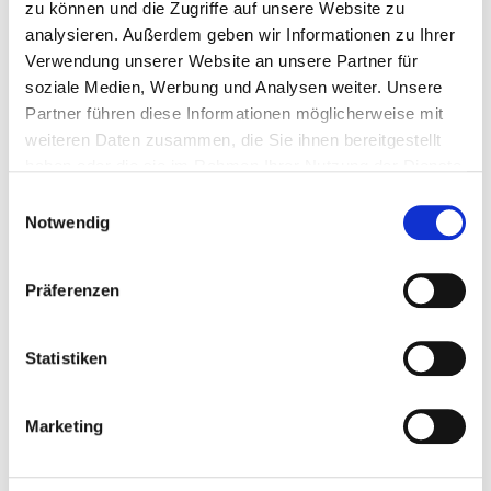
zu können und die Zugriffe auf unsere Website zu
digitaler Content, Social Media, Marktpositionierung
analysieren. Außerdem geben wir Informationen zu Ihrer
und -entwicklung. Seit 2019 ist sie gemeinsam mit
Verwendung unserer Website an unsere Partner für
Bettina Tschach Geschäftsleiterin der
WunschJob
soziale Medien, Werbung und Analysen weiter. Unsere
Akademie
.
Partner führen diese Informationen möglicherweise mit
weiteren Daten zusammen, die Sie ihnen bereitgestellt
haben oder die sie im Rahmen Ihrer Nutzung der Dienste
Anmeldung
gesammelt haben. Weitere Informationen finden Sie in
Einwilligungsauswahl
unserer
Datenschutzerklärung
sowie unserem
Notwendig
Die Teilnahmegebühr umfasst 2,5
Impressum
.
Tage Workshop mit individueller
Präferenzen
Bearbeitung eines Textes mit
Gegenprüfung und Einzelfeedback,
Statistiken
Teilnahmebescheinigung sowie
Marketing
Info-Material/Seminarunterlagen.
Bitte wählen Sie Ihr Ticket (zzgl. gesetzl. MwSt.)
*