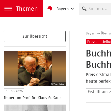
Themen
Suche starte
Bayern
zum Inhalt springen
Menü öffnen
Bayern
Über u
Zur Übersicht
Pressemitteil
Buchh
Buchh
Preis erstma
heute perfe
© Yves Krier
06.08.2026
Erstellt am 
Trauer um Prof. Dr. Klaus G. Saur