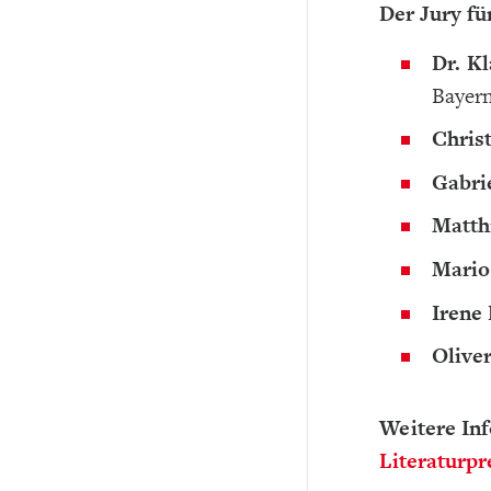
Der Jury fü
Dr. K
Bayern
Chris
Gabri
Matth
Mario
Irene 
Olive
Weitere Inf
Literaturpr