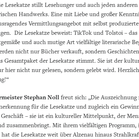
e Lesekatze stillt Lesehunger und auch jeden anderen 
ischen Handwerks. Eine mit Liebe und großer Kenntnis
usragendes Vermittlungsangebot mit selbst produziert
gen. Die Lesekatze beweist: TikTok und Tolstoi – das 
itgemäße und auch mutige Art vielfältige literarische B
erden nicht nur Bücher verkauft, sondern Geschichte
s Gesamtpaket der Lesekatze stimmt. Sie ist der kultu
ur hier nicht nur gelesen, sondern gelebt wird. Herzl
g!“
rmeister Stephan Noll
freut sich: „Die Auszeichnung 
Anerkennung für die Lesekatze und zugleich ein Gewinn
 Geschäft – sie ist ein kultureller Mittelpunkt, der Me
und zusammenbringt. Mit ihrem vielfältigen Programm
at die Lesekatze weit über Alzenau hinaus Strahlkraft 