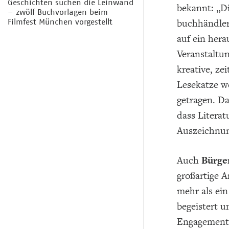
Geschichten suchen die Leinwand
bekannt: „Di
– zwölf Buchvorlagen beim
Filmfest München vorgestellt
buchhändler
auf ein hera
Veranstaltun
kreative, ze
Lesekatze w
getragen. Da
dass Literat
Auszeichnun
Auch
Bürge
großartige 
mehr als ein
begeistert 
Engagement h