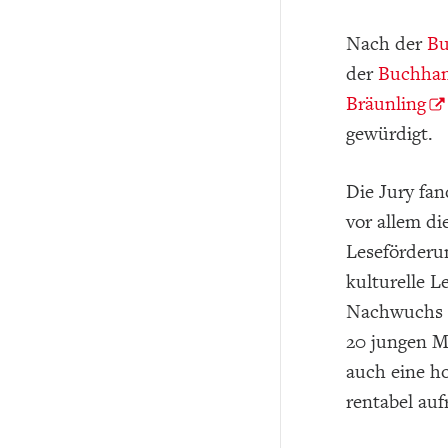
Nach der
Bu
der
Buchhan
Bräunling
gewürdigt.
Die Jury fan
vor allem d
Leseförderu
kulturelle 
Nachwuchs im
20 jungen M
auch eine ho
rentabel auf