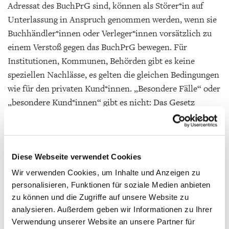
Adressat des BuchPrG sind, können als Störer*in auf
Unterlassung in Anspruch genommen werden, wenn sie
Buchhändler*innen oder Verleger*innen vorsätzlich zu
einem Verstoß gegen das BuchPrG bewegen. Für
Institutionen, Kommunen, Behörden gibt es keine
speziellen Nachlässe, es gelten die gleichen Bedingungen
wie für den privaten Kund*innen. „Besondere Fälle“ oder
„besondere Kund*innen“ gibt es nicht: Das Gesetz
spricht eine eindeutige Sprache!
Bücher für jeden Wunsch
Diese Webseite verwendet Cookies
Die Preisbindung ermöglicht es Verlagen, Chancen und
Risiken auszugleichen und eine literarische Vielfalt
Wir verwenden Cookies, um Inhalte und Anzeigen zu
personalisieren, Funktionen für soziale Medien anbieten
anzubieten: Mit dem Erlös aus einem Bestseller können
zu können und die Zugriffe auf unsere Website zu
neue Autor*innen gefördert oder literarische
analysieren. Außerdem geben wir Informationen zu Ihrer
Experimente verwirklicht werden. Diese
Verwendung unserer Website an unsere Partner für
„Mischkalkulation“ trägt entscheidend dazu bei, dass