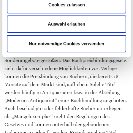
Ein Großteil aller in Deutschland lieferbaren Titel sind
Cookies zulassen
Sachbücher und wissenschaftliche Literatur. Die
Preisbindung macht diese inhaltliche Vielfalt erst
Auswahl erlauben
möglich. Für unsere Bildung!
Keine Regel ohne Ausnahme
Nur notwendige Cookies verwenden
Bestimmt sind Sie im Buchhandel schon auf
Sonderangebote gestoßen. Das Buchpreisbindungsgesetz
sieht dafür verschiedene Möglichkeiten vor: Verlage
können die Preisbindung von Büchern, die bereits 18
Monate auf dem Markt sind, aufheben. Solche Titel
werden häufig in Antiquariaten bzw. in der Abteilung
„Modernes Antiquariat“ einer Buchhandlung angeboten.
Auch beschädigte oder fehlerhafte Bücher unterliegen
als „Mängelexemplar“ nicht den Regelungen des
Gesetzes und können unterhalb der gebundenen
Ladenpreise verkauft werden. Fremdsprachige Titel