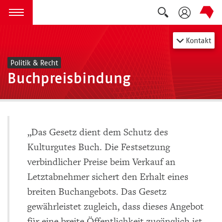
Suche auskla
zum Inhalt springen
Menü öffnen
Kontakt
Politik & Recht
Buchpreisbindung
„Das Gesetz dient dem Schutz des
Kulturgutes Buch. Die Festsetzung
verbindlicher Preise beim Verkauf an
Letztabnehmer sichert den Erhalt eines
breiten Buchangebots. Das Gesetz
gewährleistet zugleich, dass dieses Angebot
für eine breite Öffentlichkeit zugänglich ist,