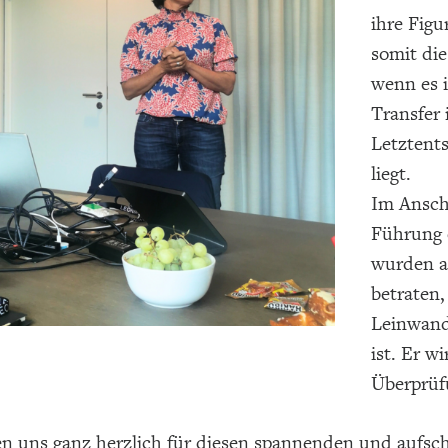
ihre Fig
somit die
wenn es 
Transfer
Letztent
liegt.
Im Anschl
Führung 
wurden al
betraten,
Leinwand
ist. Er w
Überprüf
n uns ganz herzlich für diesen spannenden und aufsch