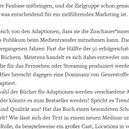
rte Fanbase mitbringen, und die Zielgruppe schon gena
t, was entscheidend für ein zielführendes Marketing ist.
sich von den Adaptionen, dass sie die Zuschauer*innen
 Publikum beim Medientransfer mitnehmen kann. Dass s
ergangenen Jahres: Fast die Hälfte der 50 erfolgreich
f Büchern. Meistens handelt es sich dabei entweder u
die für das Fernsehen oder Streaming produziert werde
ier herrscht dagegen eine Dominanz von Genrestoffen
aptiert.
wahl der Bücher für Adaptionen werden verschiedene As
oder könnte es zum Bestseller werden? Spricht es Tren
t und Qualität aus? Hat das Buch einen besonderen Sch
ielt? Wie lässt sich der Text in einem neuen Medium u
Rolle, da beispielsweise ein großer Cast, Locations in