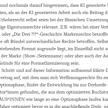
 und nochmals darauf hingewiesen, dass KI generierte 
ien, als an der KI generierten Arbeit auch ein Beitrag d
rheberrecht selbst seien bei der filmischen Umsetzung
tige Eigentumsrechte relevant. Z.B. wären bei einer Ve
 oder „Die Drei ???“-Geschichte Markenrechte betroff
 oft Bündel unterschiedlicher Rechte betroffen. Selbs
tehenden Format zugrunde liegt, im Einzelfall nicht s
 der Marke (Show-/Serienname) oder aber auch der Au
ründe für eine Formatlizenzierung sein.
 Schritt und auf dieser Information aufbauend klärte
ertrag auf, mit dem man sich Verfilmungsrechte für ein
ptionsphase, findet die Entwicklung bis zur Drehreife 
or*innen gefunden, die aus dem optionierten Buchstoff
LÄUS*INNEN wie lange so eine Optionsphase laufen kan
 Jahre optioniert bevor es in die anschließende Dreh- 