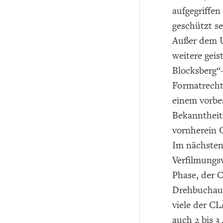
aufgegriffen
geschützt se
Außer dem U
weitere geis
Blocksberg“-
Formatrechte
einem vorbes
Bekanntheit
vornherein G
Im nächsten
Verfilmungsv
Phase, der O
Drehbuchaut
viele der C
auch 2 bis 3