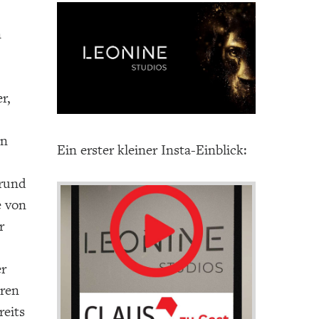
n
r,
en
Ein erster kleiner Insta-Einblick:
 rund
e von
r
er
ören
reits