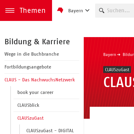
Themen
Suche starte
Bayern
zum Inhalt springen
Menü öffnen
Bildung & Karriere
Wege in die Buchbranche
Bayern
Bildu
Fortbildungsangebote
CLAUSzuGast
CLAU
CLAUS - Das NachwuchsNetzwerk
book your career
CLAUSblick
CLAUSzuGast
CLAUSzuGast - DIGITAL