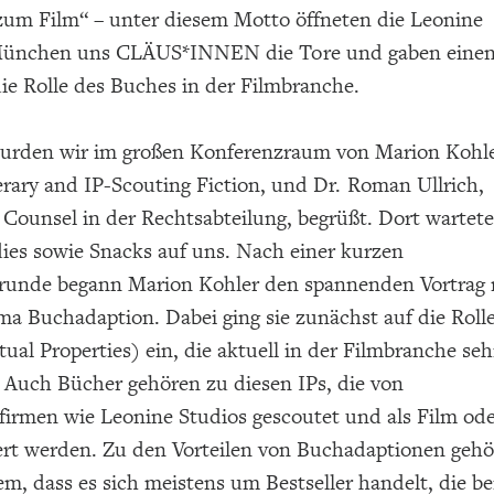
um Film“ – unter diesem Motto öffneten die Leonine
 München uns CLÄUS*INNEN die Tore und gaben eine
die Rolle des Buches in der Filmbranche.
urden wir im großen Konferenzraum von Marion Kohle
erary and IP-Scouting Fiction, und Dr. Roman Ullrich,
 Counsel in der Rechtsabteilung, begrüßt. Dort wartet
ies sowie Snacks auf uns. Nach einer kurzen
srunde begann Marion Kohler den spannenden Vortrag
a Buchadaption. Dabei ging sie zunächst auf die Roll
ctual Properties) ein, die aktuell in der Filmbranche seh
. Auch Bücher gehören zu diesen IPs, die von
firmen wie Leonine Studios gescoutet und als Film od
iert werden. Zu den Vorteilen von Buchadaptionen geh
m, dass es sich meistens um Bestseller handelt, die be