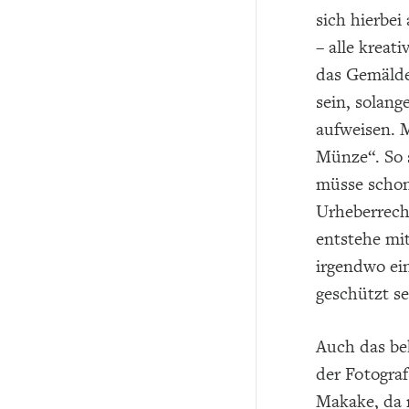
sich hierbei
– alle kreat
das Gemälde
sein, solang
aufweisen. M
Münze“. So s
müsse schon
Urheberrecht
entstehe mi
irgendwo ein
geschützt se
Auch das be
der Fotograf
Makake, da 