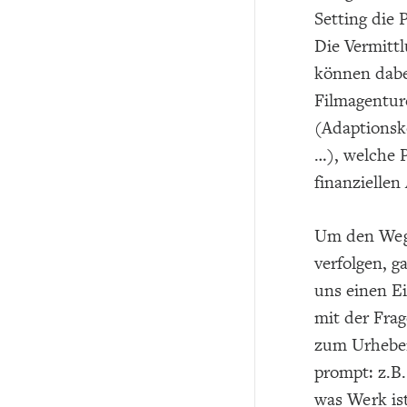
Setting die 
Die Vermitt
können dabei
Filmagenture
(Adaptionsk
…), welche P
finanziellen
Um den Weg
verfolgen, g
uns einen Ei
mit der Frag
zum Urheber
prompt: z.B.
was Werk ist