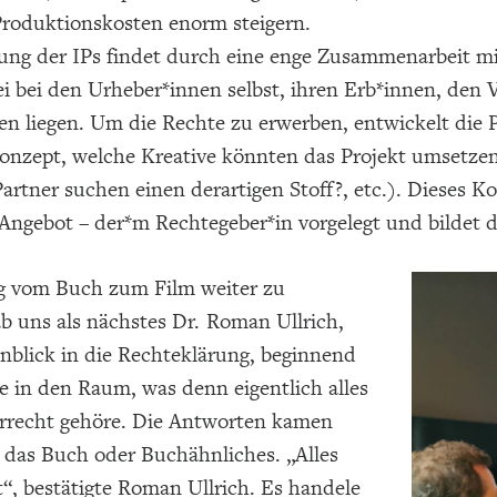
Produktionskosten enorm steigern.
lung der IPs findet durch eine enge Zusammenarbeit m
 bei den Urheber*innen selbst, ihren Erb*innen, den V
n liegen. Um die Rechte zu erwerben, entwickelt die 
onzept, welche Kreative könnten das Projekt umsetzen
artner suchen einen derartigen Stoff?, etc.). Dieses
 Angebot – der*m Rechtegeber*in vorgelegt und bildet 
 vom Buch zum Film weiter zu
ab uns als nächstes Dr. Roman Ullrich,
nblick in die Rechteklärung, beginnend
e in den Raum, was denn eigentlich alles
recht gehöre. Die Antworten kamen
 das Buch oder Buchähnliches. „Alles
“, bestätigte Roman Ullrich. Es handele