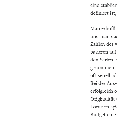
eine etablie
definiert is
Man erhofft 
und man das
Zahlen des v
basieren au
den Serien, 
genommen. H
oft seriell ad
Bei der Aus
erfolgreich 
Originalitä
Location sp
Budget eine 